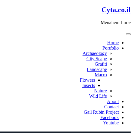
דלג
Cyta.co.il
לתוכן
Menahem Lurie
Home
Portfolio
Archaeology
City Scape
Grafiti
Landscape
Macro
Flowers
Insects
Nature
Wild Life
About
Contact
Gail Rubin Project
Facebook
Youtube