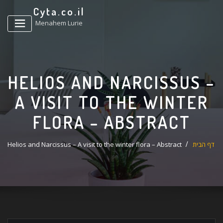
ד
Cyta.co.il
ל
Menahem Lurie
HELIOS AND NARCISSUS –
A VISIT TO THE WINTER
FLORA – ABSTRACT
דף הבית
Helios and Narcissus – A visit to the winter flora – Abstract