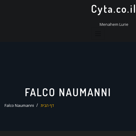
ד
Cyta.co.i
ל
Menahem Lurie
FALCO NAUMANNI
דף הבית
Falco Naumanni