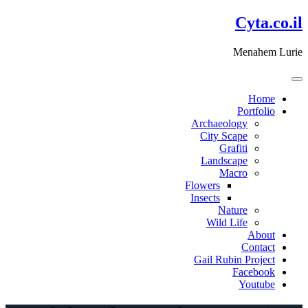
דלג
Cyta.co.il
לתוכן
Menahem Lurie
Home
Portfolio
Archaeology
City Scape
Grafiti
Landscape
Macro
Flowers
Insects
Nature
Wild Life
About
Contact
Gail Rubin Project
Facebook
Youtube