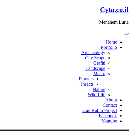
דלג
Cyta.co.il
לתוכן
Menahem Lurie
Home
Portfolio
Archaeology
City Scape
Grafiti
Landscape
Macro
Flowers
Insects
Nature
Wild Life
About
Contact
Gail Rubin Project
Facebook
Youtube