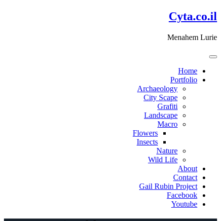
דלג
Cyta.co.il
לתוכן
Menahem Lurie
Home
Portfolio
Archaeology
City Scape
Grafiti
Landscape
Macro
Flowers
Insects
Nature
Wild Life
About
Contact
Gail Rubin Project
Facebook
Youtube