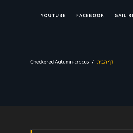
ד
ל
YOUTUBE
FACEBOOK
GAIL R
דף הבית
Checkered Autumn-crocus