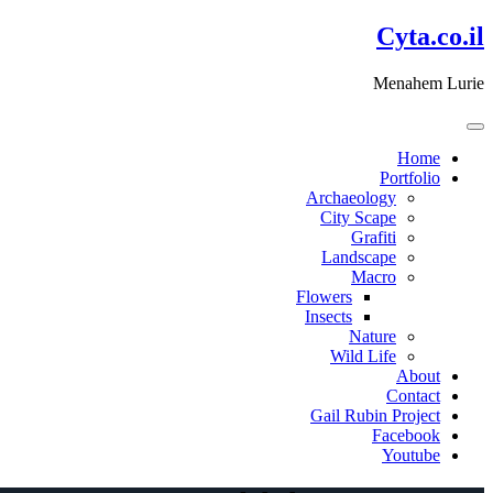
דלג
Cyta.co.il
לתוכן
Menahem Lurie
Home
Portfolio
Archaeology
City Scape
Grafiti
Landscape
Macro
Flowers
Insects
Nature
Wild Life
About
Contact
Gail Rubin Project
Facebook
Youtube