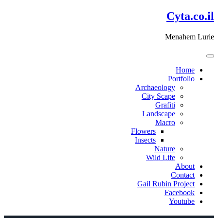
דלג
Cyta.co.il
לתוכן
Menahem Lurie
Home
Portfolio
Archaeology
City Scape
Grafiti
Landscape
Macro
Flowers
Insects
Nature
Wild Life
About
Contact
Gail Rubin Project
Facebook
Youtube