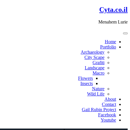
דלג
Cyta.co.il
לתוכן
Menahem Lurie
Home
Portfolio
Archaeology
City Scape
Grafiti
Landscape
Macro
Flowers
Insects
Nature
Wild Life
About
Contact
Gail Rubin Project
Facebook
Youtube