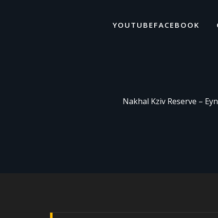
ד
ל
YOUTUBE
FACEBOOK
Nakhal Kziv Reserve – E