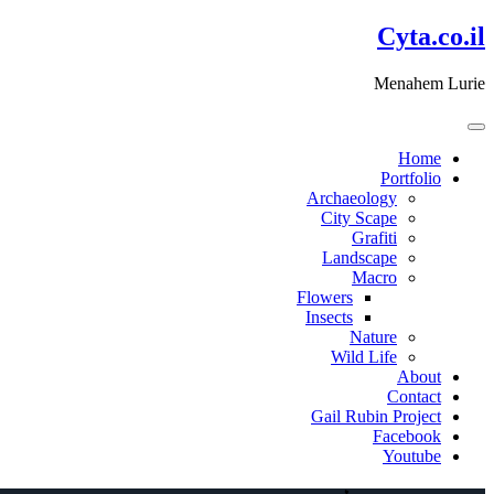
דלג
Cyta.co.il
לתוכן
Menahem Lurie
Home
Portfolio
Archaeology
City Scape
Grafiti
Landscape
Macro
Flowers
Insects
Nature
Wild Life
About
Contact
Gail Rubin Project
Facebook
Youtube