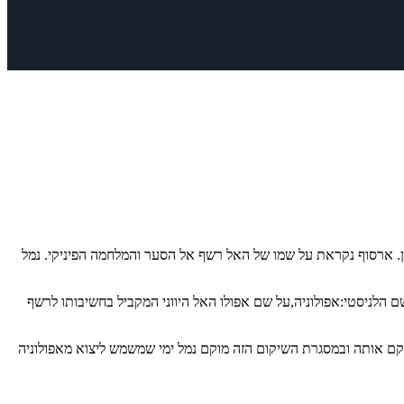
. ארסוף נקראת על שמו של האל רשף אל הסער והמלחמה הפיניקי. נמל
הלניסטי:אפולוניה,על שם אפולו האל היווני המקביל בחשיבותו לרשף
יה קשה ברעידת אדמה,אך הממשל הרומי משקם אותה ובמסגרת השיקום הזה מוקם נמל ימי שמשמש ליצוא מאפולוניה