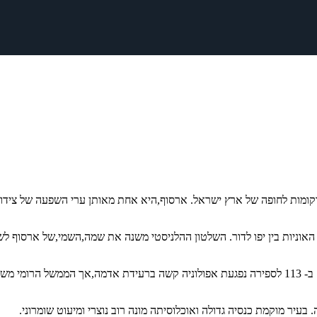
קומות לחופה של ארץ ישראל. ארסוף,היא אחת מאותן ערי השפעה של צידון
ניות בין יפו לדור. השלטון ההלניסטי משנה את שמה,השמי,של ארסוף לשם 
בתקופה הרומית מתרחבת וגדלה אפולוניה והיא הופכת לעיר הגדולה בשרון. ב- 113 לספירה נפגעת אפולונ
בעיר מוקמת כנסיה גדולה ואוכלוסיתה מונה רוב נוצרי ומיעוט שומרוני.