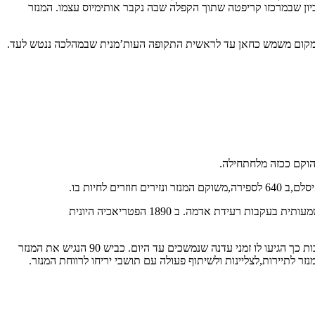
 לשבוע בימי ראשון. המנזר מתפקד כלאורה עד למותו של אותימיוס בשנת 473 ואז הוא הופך לקוינוביון שבמרכזו קריפטה שתוך הקפלה שבה נקבר אותימיוס עצמו. המנזר
והוקם ככזה מלחתחילה.
ככל הנראה מבנה המנזר קרס ושוקם כמה וכמה פעמים והמרכזי שבהם בוצע בימי השלטון האיסלמי שהחזיק מעמד עד 1837 או אז ספג המנזר פגיעה משמעותית בעקבות רעידת אדמה. ב 1890 הפטריאכיה היונית
עד 1970 דיר חיג’לה היה מנזר שכוח ומבודד ברם: ב 1970 בסמוך למנזר סללה מדינת ישראל את כביש 90,והמנזר הבודד הפך להיות על אם הדרך ובעקבות כך הגיעו לו זמני עדנה שנמשכים עד היום. כביש 90 הנגיש את המנזר
לתיירות,לצליינות ולשיתוף פעולה עם תושבי יריחו לרווחת המנזר.