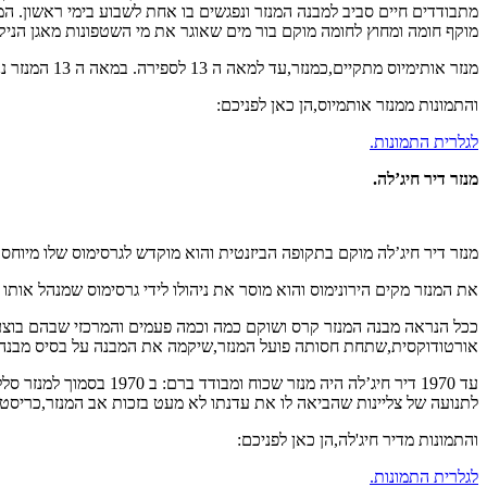
מוקף חומה ומחוץ לחומה מוקם בור מים שאוגר את מי השטפונות מאגן הניקוז
מנזר אותימיוס מתקיים,כמנזר,עד למאה ה 13 לספירה. במאה ה 13 המנזר ננטש והופך לחאן דרכים ומקבל את השם חאן אל אחמר – הפונדק האדום. המקום משמש כחאן עד לראשית התקופה העות’מנית שבמהלכה ננטש לעד.
והתמונות ממנזר אותמיוס,הן כאן לפניכם:
לגלרית התמונות.
מנזר דיר חיג’לה
.
מנזר דיר חיג’לה מוקם בתקופה הביזנטית והוא מוקדש לגרסימוס שלו מיוחס
את המנזר מקים הירונימוס והוא מוסר את ניהולו לידי גרסימוס שמנהל אותו בראשית דרכו. ב 614 נחרב המנזר בידי הפרסים ועם כיבוש הארץ על ידי האיסלם,ב 640 לספירה,מ
אורטודוקסית,שתחת חסותה פועל המנזר,שיקמה את המבנה על בסיס מבנה 
לתנועה של צליינות שהביאה לו את עדנתו לא מעט בזכות אב המנזר,כריסטו
והתמונות מדיר חיג'לה,הן כאן לפניכם:
לגלרית התמונות.