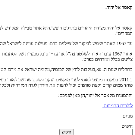
קאסר אל יהוד
.
קאסר אל יהוד,מצודת היהודים בתרגום חופשי,הוא אתר טבילה המקודש לנצר
המנזרים".
עד 1967 האתר שימש לביקור של ציילנים ברם: פעילות עויינת לישראל שהתנהלה באזור גרמה לפיזור מיקוש ומחסומים והגישה לאתר הקדוש הפכה מסוכנת כדי בלתי אפשרית.
אחרי 1967 עובר האזור לשלטון צה"ל אך עדיין סובל מבעיות של ה
צלינים בכלל ואזרחים בפרט.
בתחלית שנות ה- 80,בעקבות לחץ של הכנסיה,מקימה ישראל את מרכז הטבילה והצלינות בירדנית, אתר זה ממוקם דרומים לסכר דגניה ושימש את הצלינים לטבילה וציילנות עד 2011.
ב 2011 בעקבות מבצע לאומי לפנוי מוקשים ועקב השקט שהושב לאזור
פוחד ממים קרים וקצת סוחפים יכול לחצות את הירדן לגדה המזרחית ולבק
והתמונות מקאסר אל יהוד,הן כאן לפניכם:
לגלרית התמונות.
מנחם.
חיפוש
חיפוש