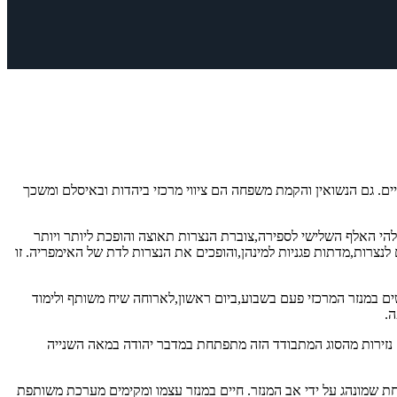
ים. גם הנשואין והקמת משפחה הם ציווי מרכזי ביהדות ובאיסלם ומשכך
הי האלף השלישי לספירה,צוברת הנצרות תאוצה והופכת ליותר ויותר
צרות,מדתות פגניות למינהן,והופכים את הנצרות לדת של האימפריה. זו
ים במנזר המרכזי פעם בשבוע,ביום ראשון,לארוחה שיח משותף ולימוד
.
. נזירות מהסוג המתבודד הזה מתפתחת במדבר יהודה במאה השנייה
אחת שמונהג על ידי אב המנזר. חיים במנזר עצמו ומקימים מערכת משותפת