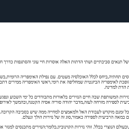
של תנאים סביבתיים ושתי הדתות האלה אוסרות חיי עוני והסתגפות כדרך חי
סים תחתיה,ביחס לכלל האוכלסיה מעטים. עם נפילת האימפריה הרומית,בשל
פכת לאימפריה הביזנטית שמחליפה את רומי,ראשי האימפריה ממירים דתם לנ
 הדת למדינה.
נזירות המשותפת שבה חיים הנזירים בלאורות מתבודדים כל ימי השבוע ונפגש
עית לספירה מזרחה לעזה,מדבר יהודה סוריה אסיה הקטנה,ובהמשך לאירופה
, שכל זמנם מוקדש לעבודת האל ולמאמצים למחייה ממה שיש בסביבה הקרובה
במאה הרביעית לספירה כאמור,סוג זה של נזירות הולך ונעלם.
לם הנוצרי בכלל. זוהי נזירות הקוינוביון,כלומר:הנזירים מתכנסים למנזר 