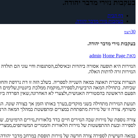
בעקבות נזירי מדבר יהודה.
דף הבית
בעקבות נזירי מדבר יהודה.
30
דצמ
בעקבות נזירי מדבר יהודה.
מאת
Home Page
admin
הנזירות היא תופעה אסורה ביהדות ובאיסלם,הסתגפות וחיי עוני הם תולדה 
הנזירות זרה לדתות האלה.
הנצרות צוברת תאוצה במאה השנייה לספריה. בשלב הזה זו דת נרדפת והחו
שכיחה. בתחילת המאה הרביעית,לספירה,מוקמת ממלכת ביזנטיון,שלימים הו
הפעם הראשונה בהסטוריה האנושית,ולצערי לא האחרונה,שאין הפרדה בית
תנועת הנזירות מתחילה בשני מוקדים,בערך באותו הזמן אך בצורה שונה. ה
משותף. צורה זו של נזירות מתפתחת במצרים ומתפשטת במהלך המאה הרבי
צורה נוספת של נזירות שבה הנזירים חיים בדד בלאורות,נזירים הרמיטים
לספירה ובעת ההתפשטות של נזירות הלאורות והמנזרים המשותפים,ממצרים 
במאה השישית לספירה צורה חדשה של נזירות תופסת במרחב מדבר יהודה,ובעו