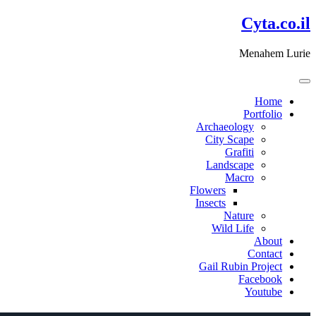
דלג
Cyta.co.il
לתוכן
Menahem Lurie
Home
Portfolio
Archaeology
City Scape
Grafiti
Landscape
Macro
Flowers
Insects
Nature
Wild Life
About
Contact
Gail Rubin Project
Facebook
Youtube