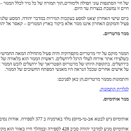
של חיי הסתגפות עוני תפילה ולימודים,תוך תמורה של כל נזיר לכלל המנז
חיים זו נמשכת בנצרות עד היום.
ביום שישי האחרון יצאנו למסע בעקבות הנזירות במדבר יהודה. המסע שלנו
פעיל והמקום האחרון איננו מנזר אלא ביקור בארץ המנזרים – קאסר אל יהוד
מנזר מרטריום
.
המנזר מוקם על ידי מרטריום מקפדוקיה והיה פעיל מתחילת המאה החמישית 
כשלצידו אתר אירוח לעולי הרגל לירושלים. ראשית המנזר הוא בלאורה של 
בירושלים. בתקופת היותו של מרטריוס הפטריאך של ירושלים לובש המנזר
על אישים אחרים שככל הנראה היו מאנשי המפתח החשובים של המנזר.
והתמונות ממנזר מרטריום,הן כאן לפניכם:
לגלרית התמונות.
מנזר אותימיוס
.
אותימיוס (יש לבטא אב-טי-מיוס) נולד בארמניה ב 377 לספירה. אודות נסיבות הולדתו אנחנו יודעים מעט מאוד אבל לאימו ולנסיבות לידתו מיוחסות אגדות הדומות,משהו,לסיפור לידתו של יהושוע הנצרתי.
אותימיוס מגיע למדבר יהודה סביב 428 לספי