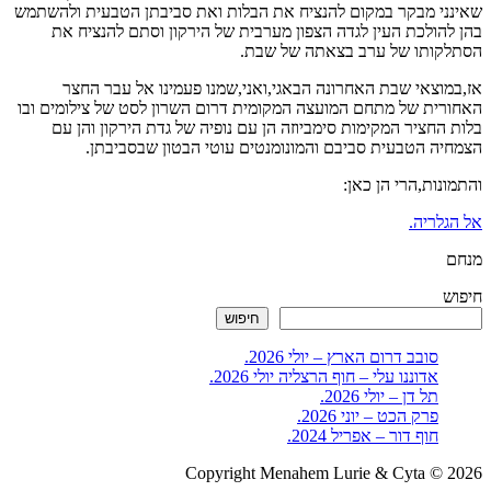
שאינני מבקר במקום להנציח את הבלות ואת סביבתן הטבעית ולהשתמש
בהן להולכת העין לגדה הצפון מערבית של הירקון וסתם להנציח את
הסתלקותו של ערב בצאתה של שבת.
אז,במוצאי שבת האחרונה הבאגי,ואני,שמנו פעמינו אל עבר החצר
האחורית של מתחם המועצה המקומית דרום השרון לסט של צילומים ובו
בלות החציר המקימות סימביוזה הן עם נופיה של גדת הירקון והן עם
הצמחיה הטבעית סביבם והמונומנטים עוטי הבטון שבסביבתן.
והתמונות,הרי הן כאן:
אל הגלריה.
מנחם
חיפוש
חיפוש
סובב דרום הארץ – יולי 2026.
אדוננו עלי – חוף הרצליה יולי 2026.
תל דן – יולי 2026.
פרק הכט – יוני 2026.
חוף דור – אפריל 2024.
Copyright Menahem Lurie & Cyta © 2026