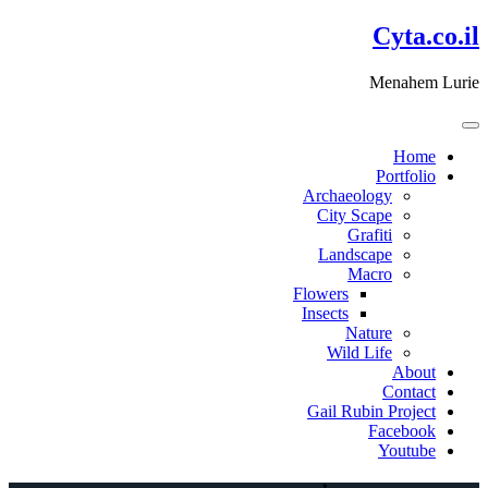
דלג
Cyta.co.il
לתוכן
Menahem Lurie
Home
Portfolio
Archaeology
City Scape
Grafiti
Landscape
Macro
Flowers
Insects
Nature
Wild Life
About
Contact
Gail Rubin Project
Facebook
Youtube