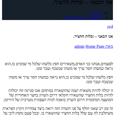
אני הבאגי – ובלות החציר.
דף הבית
אני הבאגי – ובלות החציר.
4
אוג
אני הבאגי – ובלות החציר.
מאת
Home Page
admin
לפעמים,אנחנו בני האדם,משאירים חפץ כלשהו שלכל מי שמביט בו,הוא
נראה כמשהו חסר ערך או משהו שנשכח ועבר זמנו.
חפץ כלשהו שלכל מי שמביט בו,הוא נראה כמשהו חסר ערך או משהו
שנשכח ועבר זמנו.
זו יכולה להיות משאית ישנה שהושארה במתחם אבו סניינה וזה יכולות
להיות בלות החציר שהשאירו חקלאי דרום השרון בחצר האחורית של
המועצה המקומית דרום השרון בואכה לגדה הצפונית מערבית של הירקון.
זה זמן רב שאני חולף על פני השדה הזה רואה כיצד צמחיית הקיץ הפראית
משתלבת לה עם שלל בלות החציר שהושארו בו. ובכל פעם נחמץ ליבי על