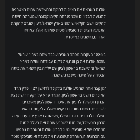
אולגה מאמצת את הציונות לחיקה ובהשראת אחיה מצטרפת
לתנועת הבלו"ים שבמסגרתה הקימו קבוצה שמטרתה הייתה
להקים יישוב חקלאי שיתופי בארץ ישראל,רעיון שגרם להקמת
התנועה הציונית הסוציאליסטית שאותה אולגה,אחיה
ואחרים,נחשבים כמייסדיה.
ב 1886 בעקבות מכתב מאביה שכבר שהה בארץ ישראל
עוזבת אולגה את בן זוגה,את מקום עבודתה ועולה לארץ
ישראל ומתיישבת בראשון לציון שם יילדה,בין השאר,את ביתה
הבכירה של פיינה פיינברג שושנה.
זמן קצר אחרי שהגיע אולגה בלקינד לראשון לציון פרץ מרד
האיכרים השני בראשון לציון. המרד פרץ על רקע דרישת נציג
הברון רוטשילד להפוך את איכרי ראשון לציון מאיכרים
לשכירים. נשות המורדים ביקשו מאולגה לעמוד בראש
משלחת לברונית דה רוטשילד,ששהתה בארץ יחד עם בעלה
הברון רוטשילד,על מנת לשכנע אותה ואת בעלה לסגת
ממהלכו של אוסוביצקי,נציג הברון. אולגה והאחרות נפגשו
עם הברונית וזו,האחרונה,שכנעה את בעלה ואוסוביסקי פוטר