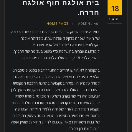
בית אולגה חוף אולגה
18
חדרה.
מאי
מאת
ADMIN
HOME PAGE
ינואר 1852 להוייסק שבבלרוס של היום נולדת ביתם הבכורה
של מאיר ושפרה בלקינד,אולגה שמה. בילדותה אולגה
מקבלת את חינוכה ב"חדר" של אביה שם היא
לומדת,גם,עברית בה שלטה כדי ציטוט בעל פה של התנ"ך.
בהגיעה לגיל 18 עוברת אולגה לגור בסנט פטסבורג.
בתקופה זו לא הורשו יהודים להתגורר קבע בסנט פיטסבורג
אלא אם היה להם מקצוע הנדרש על ידי השלטונות. אולגה
למדה טלגרפיה ועסקה במקצועה בתחנת הרכבת המקומית.
בעת הזו הכירה אולגה גבר צעיר מהנדס במקצועו שהפך לבן
זוגה,וגם היה מקושר בקרב השלטון הסובייטי. בעזרת קשריו
קיבלה אשרת מגורים קבועה בסנט פטסבורג והחלה בלימודי
מקצוע המיילדות. לאחר שסיימה ללמוד מיילדות הצטרפה
למוסד שייסדו נשים ממשפחת הצאר מוסד שעסק במיילדות
של בנות משפחת הצאר שנכנסו להריון מחוץ לנישואין ועשה
בו חייל וגם הון מכובד.