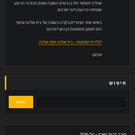
שהליך השימור יחל בו בטרם העזובה ומצוק הכורכר הרעוע
שתחתיו יכריעוהו לעיי חורבות.
בשישי אחר הצהריים ביקרנו בעזובה של בית אולגה ובחוף
הים הסמוך,והתמונות,הן כאן לפניכם:
לגלרית התמונות – בית אולגה וחוף אולגה.
מנחם.
חיפוש
חיפוש
סובב דרום הארץ – יולי 2026.