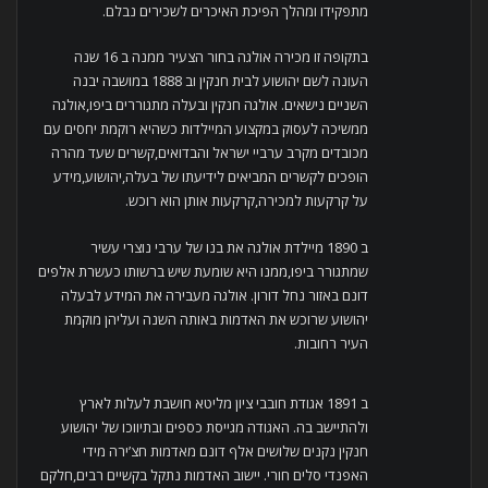
מתפקידו ומהלך הפיכת האיכרים לשכירים נבלם.
בתקופה זו מכירה אולגה בחור הצעיר ממנה ב 16 שנה
העונה לשם יהושוע לבית חנקין וב 1888 במושבה יבנה
השניים נישאים. אולגה חנקין ובעלה מתגוררים ביפו,אולגה
ממשיכה לעסוק במקצוע המיילדות כשהיא רוקמת יחסים עם
מכובדים מקרב ערביי ישראל והבדואים,קשרים שעד מהרה
הופכים לקשרים המביאים לידיעתו של בעלה,יהושוע,מידע
על קרקעות למכירה,קרקעות אותן הוא רוכש.
ב 1890 מיילדת אולגה את בנו של ערבי נוצרי עשיר
שמתגורר ביפו,ממנו היא שומעת שיש ברשותו כעשרת אלפים
דונם באזור נחל דורון. אולגה מעבירה את המידע לבעלה
יהושוע שרוכש את האדמות באותה השנה ועליהן מוקמת
העיר רחובות.
ב 1891 אגודת חובבי ציון מליטא חושבת לעלות לארץ
ולהתיישב בה. האגודה מגייסת כספים ובתיווכו של יהושוע
חנקין נקנים שלושים אלף דונם מאדמות חצ’ירה מידי
האפנדי סלים חורי. יישוב האדמות נתקל בקשיים רבים,חלקם