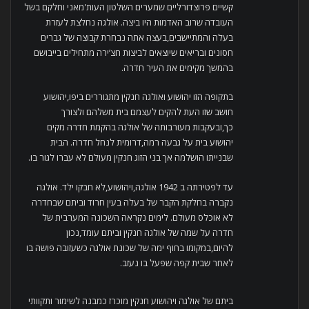
קשיים פרוצדורליים שמערים השלטון העות'מאני וחלקם בשל
העובדה שרוב האדמות היו ביצה. אולגה נחלצת לעזרת
בעלה והמתיישבים,בעצה אתה נבחרת קבוצה של גברים
חסונים ובריאים שיוצאים לביצות חצ’ירה מתחילים בייבושם
בהמשך מקימים את העיר חדרה.
בתקופה הזו יהושוע ואולגה חנקין מתגוררים ביפו,יהושוע
חושב שזו העת להקים לעצמם בית משלהם ולצורך
כך,ובעקבות מעורבותה של אולגה בהקמת חדרה מקים
יהושוע בית על גבעה רמה,דרומית לנחל חדרה. הבית
שבנייתו הושלמה אך בני הזוג חנקין מעולם לא עברו לגור בו.
עד לפטירתה ב 1942 אולגה,ויהושוע,לא חבקו ילד. אולגה
נקברה בחלקת הקבר של בעלה בעין חרוד וביתם שבחדרה
לא אוכלס מעולם. לימים נקראה השכונה המערבית של
חדרה על שמה של אולגה חנקין וביתם עומד,נכון
להיום,במקומו בחוף ימה של שכונת אולגה כשעזובה פושה בו
לאחר שבית קפה שפעל בו נעזב.
ביתם של אולגה ויהושוע חנקין מוכרז כמבנה לשימור ותקוותי